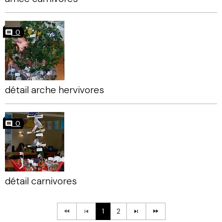
0
détail arche hervivores
0
détail carnivores
1
2