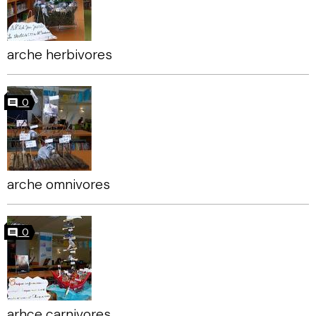
arche herbivores
0
arche omnivores
0
arhce carnivores