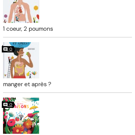
1 coeur, 2 poumons
0
manger et après ?
0