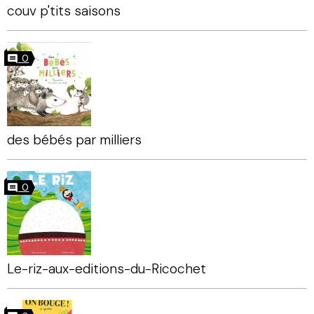
couv p'tits saisons
0
des bébés par milliers
0
Le-riz-aux-editions-du-Ricochet