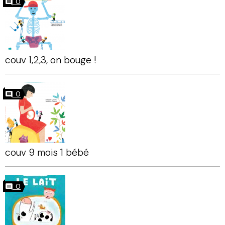
0
couv 1,2,3, on bouge !
0
couv 9 mois 1 bébé
0