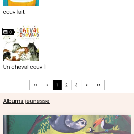
couv lait
0
Un cheval couv 1
1
2
3
Albums jeunesse