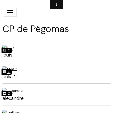
CP de Pégomas
0
louis
0
célia 2
0
alexandre